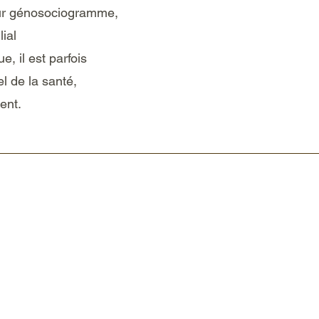
leur génosociogramme,
lial
, il est parfois
l de la santé,
ent.
sse
s
gaillan
13011 Marseille