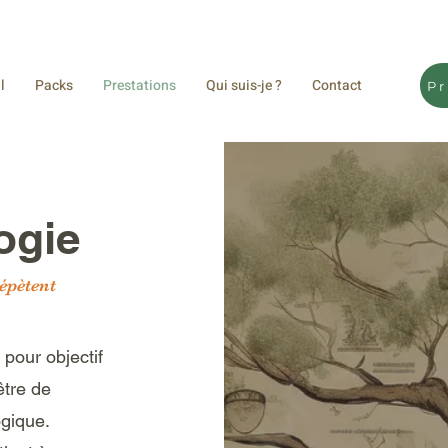
l
Packs
Prestations
Qui suis-je ?
Contact
P
ogie
épètent
pour objectif
être de
gique.