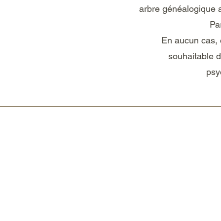
arbre généalogique a
Par
En aucun cas, c
souhaitable d
psy
Contactez-m
06 62 33 97 47
florealliance846@gm
Facebook @flore.alli