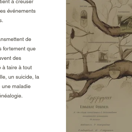
ient à creuser
 des événements
s.
ransmettent de
us fortement que
ouvent des
à taire à tout
e, un suicide, la
e une maladie
énéalogie.