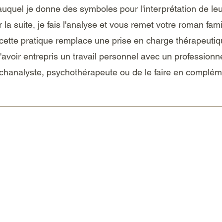
uquel je donne des symboles pour l'interprétation de 
 la suite, je fais l'analyse et vous remet votre roman fami
ette pratique remplace une prise en charge thérapeutique
'avoir entrepris un travail personnel avec un professionne
chanalyste, psychothérapeute ou de le faire en complém
oi
Horaires & adre
09h30 à 18h30 sur RDV
ail.com
Du lundi au samedi inclu
ance.2024
38 boulevard Lucien Mar